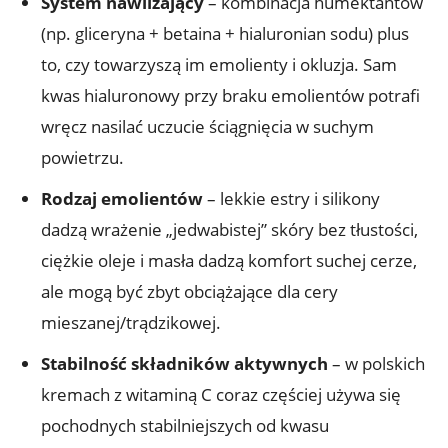
System nawilżający
– kombinacja humektantów
(np. gliceryna + betaina + hialuronian sodu) plus
to, czy towarzyszą im emolienty i okluzja. Sam
kwas hialuronowy przy braku emolientów potrafi
wręcz nasilać uczucie ściągnięcia w suchym
powietrzu.
Rodzaj emolientów
– lekkie estry i silikony
dadzą wrażenie „jedwabistej” skóry bez tłustości,
ciężkie oleje i masła dadzą komfort suchej cerze,
ale mogą być zbyt obciążające dla cery
mieszanej/trądzikowej.
Stabilność składników aktywnych
– w polskich
kremach z witaminą C coraz częściej używa się
pochodnych stabilniejszych od kwasu