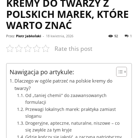
KREMY DO TWARZY Z
POLSKICH MAREK, KTÓRE
WARTO ZNAĆ
Przez
Piotr Jabłoński
-
18 kwietnia, 2026
92
1
Rate this post
Nawigacja po artykule:
Dlaczego w ogóle patrzeć na polskie kremy do
twarzy?
Od „taniej chemii” do zaawansowanych
formulacji
Przewagi lokalnych marek: praktyka zamiast
sloganu
Drogeryjne, apteczne, naturalne, niszowe – co
się zwykle za tym kryje
Gdzie kończy się jakość, a zaczyna patriotyczny