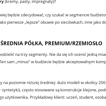
ry
(kremy, pasty, impregnaty)?
łatwiej będzie zdecydować, czy szukać w segmencie budże
ako pierwsze „lepsze” obuwie po sieciówkach, inne jako do
 ŚREDNIA PÓŁKA, PREMIUM/RZEMIOSŁO
dzielić na trzy segmenty. Nie da się ich ocenić jedną mi
 zł. Ten sam „minus” w budżecie będzie akceptowalnym k
ny na poziomie niższej średniej: dużo modeli w okolicy 20
 syntetyki), często stosowane są konstrukcje klejone, pode
o użytkownika. Przykładowy klient: uczeń, student, osob