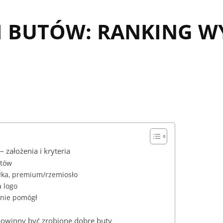
I BUTÓW: RANKING W
 założenia i kryteria
utów
łka, premium/rzemiosło
a logo
cznie pomógł
 powinny być zrobione dobre buty