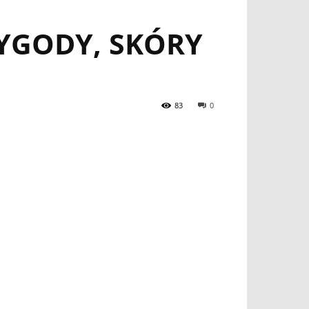
YGODY, SKÓRY
83
0