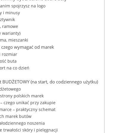
zanim spojrzysz na logo
y i minusy
sztywnik
e, ramowe
 warianty)
uma, mieszanki
 i czego wymagać od marek
i rozmiar
ność buta
ort na co dzień
t BUDŻETOWY (na start, do codziennego użytku)
udżetowego
strony polskich marek
 – czego unikać przy zakupie
 marce – praktyczny schemat
skich marek butów
całodziennego noszenia
 trwałości skóry i pielęgnacji