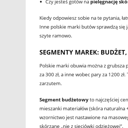
Czy jesteś gotów na
pielęgnację skó
Kiedy odpowiesz sobie na te pytania, 
Inne polskie marki butów sprawdzą się j
szyte ramowo.
SEGMENTY MAREK: BUDŻET,
Polskie marki obuwia można z grubsza po
za 300 zł, a inne wobec pary za 1200
zarzutem.
Segment budżetowy
to najczęściej ce
mieszanki materiałów (skóra naturalna +
wzornictwo jest nastawione na masoweg
skórzane „nie z sieciówki odzieżowej”.