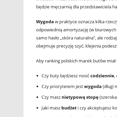
będzie męczarnią dla przedstawiciela h
Wygoda
w praktyce oznacza kilka rzecz
odpowiednią amortyzację (w biurowych de
samo hasło „skóra naturalna”, ale rodza
obejmuje precyzję szyć, klejenia podeszw
Aby ranking polskich marek butów miał dl
Czy buty będziesz nosić
codziennie
,
Czy priorytetem jest
wygoda
(długi 
Czy masz
nietypową stopę
(szeroka,
Jaki masz
budżet
i czy akceptujesz k