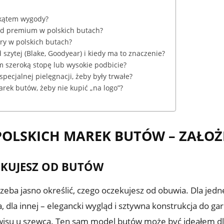
 kątem wygody?
od premium w polskich butach?
óry w polskich butach?
 szytej (Blake, Goodyear) i kiedy ma to znaczenie?
m szeroką stopę lub wysokie podbicie?
pecjalnej pielęgnacji, żeby były trwałe?
arek butów, żeby nie kupić „na logo”?
POLSKICH MAREK BUTÓW – ZAŁOŻE
ZEKUJESZ OD BUTÓW
eba jasno określić, czego oczekujesz od obuwia. Dla jedn
a innej – elegancki wygląd i sztywna konstrukcja do garn
wisu u szewca. Ten sam model butów może być ideałem dla 