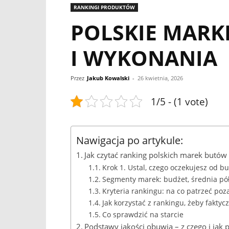
RANKINGI PRODUKTÓW
POLSKIE MARK
I WYKONANIA
Przez
Jakub Kowalski
-
26 kwietnia, 2026
1/5 - (1 vote)
Nawigacja po artykule:
Jak czytać ranking polskich marek butów –
Krok 1. Ustal, czego oczekujesz od b
Segmenty marek: budżet, średnia pó
Kryteria rankingu: na co patrzeć poz
Jak korzystać z rankingu, żeby fakty
Co sprawdzić na starcie
Podstawy jakości obuwia – z czego i jak