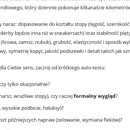
andlowego, który dziennie pokonuje kilkanaście kilometró
y naraz: dopasowanie do kształtu stopy (tęgość, szerokość
rby będzie inna niż w sneakersach) oraz stabilność pięty
j (licowa, zamsz, nubuk), grubość, elastyczność i sposób 
y, symetrię kopyt, jakość podszewki i detali takich jak sz
a Ciebie sens, zacznij od krótkiego auto-testu:
 czy tylko okazjonalnie?
marsz, wrażliwe stopy), czy raczej
formalny wygląd
?
 wysokie podbicie, haluksy)?
oszt późniejszych napraw (zelowanie, wymiana fleków)?