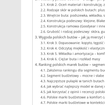
Krok 2. Oceń materiał i konstrukcję, 
Rodzaje skór w polskich butach: plus
Wnętrze buta: podszewka, wkładka, 
Konstrukcja podeszwy: klejone, Blak
Konstrukcja ramowa (Goodyear i inne
Grubość i rodzaj podeszwy: skóra, g
Wygoda polskich butów – jak ją mierzyć
Krok 3. Dopasowanie: kopyto, tęgość 
Krok 4. Odczytaj miękkość i elastycz
Krok 5. Wkładka i amortyzacja – komf
Krok 6. Ciężar buta i rozkład masy
Ranking polskich marek butów – segmen
Założenia rankingu dla segmentu b
Segment budżetowy – mocne i słabe 
Najczęstsze pułapki w tanich butach
Jak wybrać najlepszy model w danej
Jak korzystać z opinii i recenzji pol
Polskie marki budżetowe a komfort 
Polskie marki budżetowe w kontekście