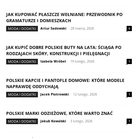
JAK KUPOWAĆ PŁASZCZE WEŁNIANE: PRZEWODNIK PO
GRAMATURZE I DOMIESZKACH
Artur Sadowski
-
28 marca, 2026
MODA I DODATKI
0
JAK KUPIĆ DOBRE POLSKIE BUTY NA LATA: ŚCIĄGA PO
RODZAJACH SKÓRY, KONSTRUKCJI I PIELĘGNACJI
Izabela Wróbel
-
19 lutego, 2026
MODA I DODATKI
1
POLSKIE KAPCIE I PANTOFLE DOMOWE: KTÓRE MODELE
NAPRAWDĘ ODDYCHAJĄ
Jacek Piotrowski
-
12 lutego, 2026
MODA I DODATKI
1
POLSKIE MARKI ODZIEŻOWE, KTÓRE WARTO ZNAĆ
Jakub Kowalski
-
3 lutego, 2026
MODA I DODATKI
1