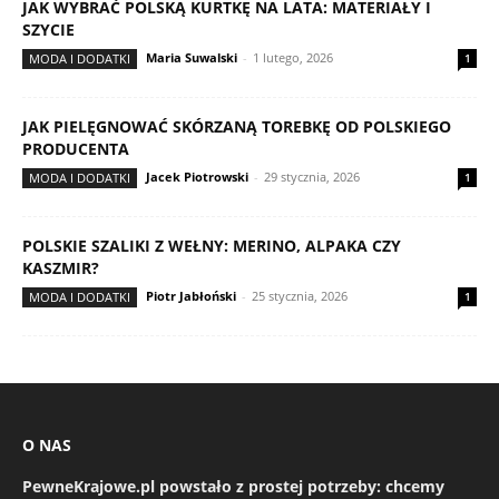
JAK WYBRAĆ POLSKĄ KURTKĘ NA LATA: MATERIAŁY I
SZYCIE
Maria Suwalski
-
1 lutego, 2026
MODA I DODATKI
1
JAK PIELĘGNOWAĆ SKÓRZANĄ TOREBKĘ OD POLSKIEGO
PRODUCENTA
Jacek Piotrowski
-
29 stycznia, 2026
MODA I DODATKI
1
POLSKIE SZALIKI Z WEŁNY: MERINO, ALPAKA CZY
KASZMIR?
Piotr Jabłoński
-
25 stycznia, 2026
MODA I DODATKI
1
O NAS
PewneKrajowe.pl
powstało z prostej potrzeby: chcemy