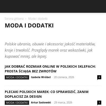
Strona główna
Moda i dodatki
MODA I DODATKI
DOM I WNĘTRZA
DZIECKO I RODZINA
EKO I ZERO WASTE
ELEKTRONIKA I AGD
KOSMETYKI I PIELĘGNACJA
Polskie ubrania, obuwie i akcesoria: jakość materiałów,
MODA I DODATKI
PORÓWNANIA ZAKUPOWE
RANKINGI PRODUKTÓW
RECENZJE MAREK
TEKSTY CZYTELNIKÓW
kroje i trwałość. Przeglądy marek oraz wskazówki, jak
ŻYWNOŚĆ I NAPOJE
kupować mniej, ale lepiej.
JAK DOBRAĆ ROZMIAR ONLINE W POLSKICH SKLEPACH:
PROSTA ŚCIĄGA BEZ ZWROTÓW
Izabela Wróbel
-
20 czerwca, 2026
MODA I DODATKI
0
PLECAKI POLSKICH MAREK: CO SPRAWDZIĆ, ZANIM
DOPŁACISZ ZA DESIGN
Artur Sadowski
-
29 marca, 2026
MODA I DODATKI
1