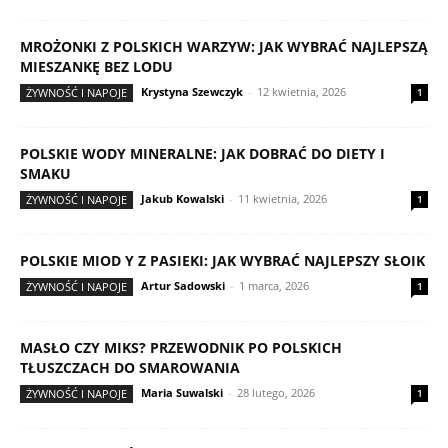
MROŻONKI Z POLSKICH WARZYW: JAK WYBRAĆ NAJLEPSZĄ
MIESZANKĘ BEZ LODU
Krystyna Szewczyk
-
12 kwietnia, 2026
ŻYWNOŚĆ I NAPOJE
1
POLSKIE WODY MINERALNE: JAK DOBRAĆ DO DIETY I
SMAKU
Jakub Kowalski
-
11 kwietnia, 2026
ŻYWNOŚĆ I NAPOJE
1
POLSKIE MIOD Y Z PASIEKI: JAK WYBRAĆ NAJLEPSZY SŁOIK
Artur Sadowski
-
1 marca, 2026
ŻYWNOŚĆ I NAPOJE
1
MASŁO CZY MIKS? PRZEWODNIK PO POLSKICH
TŁUSZCZACH DO SMAROWANIA
Maria Suwalski
-
28 lutego, 2026
ŻYWNOŚĆ I NAPOJE
1