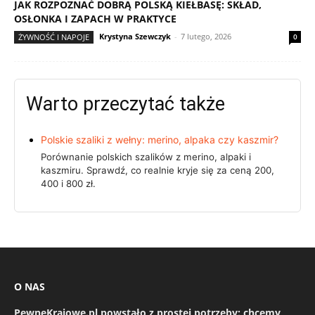
JAK ROZPOZNAĆ DOBRĄ POLSKĄ KIEŁBASĘ: SKŁAD,
OSŁONKA I ZAPACH W PRAKTYCE
Krystyna Szewczyk
-
7 lutego, 2026
ŻYWNOŚĆ I NAPOJE
0
Warto przeczytać także
Polskie szaliki z wełny: merino, alpaka czy kaszmir?
Porównanie polskich szalików z merino, alpaki i
kaszmiru. Sprawdź, co realnie kryje się za ceną 200,
400 i 800 zł.
O NAS
PewneKrajowe.pl
powstało z prostej potrzeby: chcemy