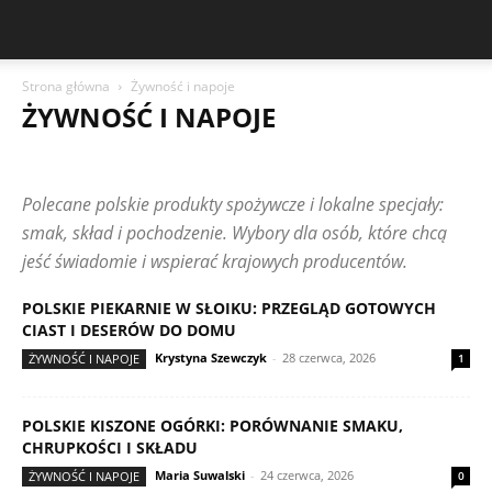
Strona główna
Żywność i napoje
ŻYWNOŚĆ I NAPOJE
DOM I WNĘTRZA
DZIECKO I RODZINA
EKO I ZERO WASTE
ELEKTRONIKA I AGD
KOSMETYKI I PIELĘGNACJA
Polecane polskie produkty spożywcze i lokalne specjały:
MODA I DODATKI
PORÓWNANIA ZAKUPOWE
RANKINGI PRODUKTÓW
RECENZJE MAREK
TEKSTY CZYTELNIKÓW
smak, skład i pochodzenie. Wybory dla osób, które chcą
ŻYWNOŚĆ I NAPOJE
jeść świadomie i wspierać krajowych producentów.
POLSKIE PIEKARNIE W SŁOIKU: PRZEGLĄD GOTOWYCH
CIAST I DESERÓW DO DOMU
Krystyna Szewczyk
-
28 czerwca, 2026
ŻYWNOŚĆ I NAPOJE
1
POLSKIE KISZONE OGÓRKI: PORÓWNANIE SMAKU,
CHRUPKOŚCI I SKŁADU
Maria Suwalski
-
24 czerwca, 2026
ŻYWNOŚĆ I NAPOJE
0