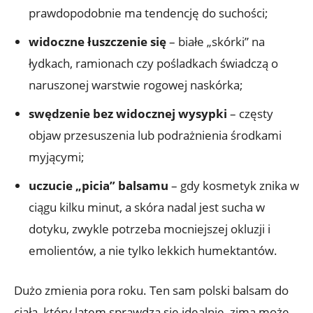
prawdopodobnie ma tendencję do suchości;
widoczne łuszczenie się
– białe „skórki” na
łydkach, ramionach czy pośladkach świadczą o
naruszonej warstwie rogowej naskórka;
swędzenie bez widocznej wysypki
– częsty
objaw przesuszenia lub podrażnienia środkami
myjącymi;
uczucie „picia” balsamu
– gdy kosmetyk znika w
ciągu kilku minut, a skóra nadal jest sucha w
dotyku, zwykle potrzeba mocniejszej okluzji i
emolientów, a nie tylko lekkich humektantów.
Dużo zmienia pora roku. Ten sam polski balsam do
ciała, który latem sprawdza się idealnie, zimą może