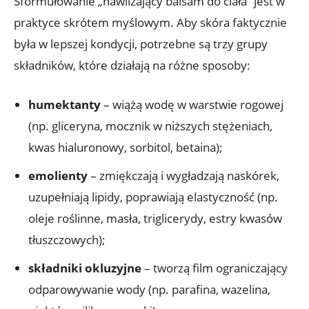
Sformułowanie „nawilżający balsam do ciała” jest w
praktyce skrótem myślowym. Aby skóra faktycznie
była w lepszej kondycji, potrzebne są trzy grupy
składników, które działają na różne sposoby:
humektanty
– wiążą wodę w warstwie rogowej
(np. gliceryna, mocznik w niższych stężeniach,
kwas hialuronowy, sorbitol, betaina);
emolienty
– zmiękczają i wygładzają naskórek,
uzupełniają lipidy, poprawiają elastyczność (np.
oleje roślinne, masła, triglicerydy, estry kwasów
tłuszczowych);
składniki okluzyjne
– tworzą film ograniczający
odparowywanie wody (np. parafina, wazelina,