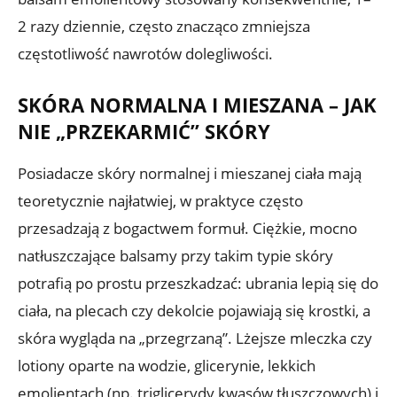
2 razy dziennie, często znacząco zmniejsza
częstotliwość nawrotów dolegliwości.
SKÓRA NORMALNA I MIESZANA – JAK
NIE „PRZEKARMIĆ” SKÓRY
Posiadacze skóry normalnej i mieszanej ciała mają
teoretycznie najłatwiej, w praktyce często
przesadzają z bogactwem formuł. Ciężkie, mocno
natłuszczające balsamy przy takim typie skóry
potrafią po prostu przeszkadzać: ubrania lepią się do
ciała, na plecach czy dekolcie pojawiają się krostki, a
skóra wygląda na „przegrzaną”. Lżejsze mleczka czy
lotiony oparte na wodzie, glicerynie, lekkich
emolientach (np. triglicerydy kwasów tłuszczowych) i