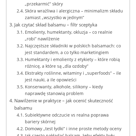
„przekarmić” skóry
Skóra wrażliwa i alergiczna – minimalizm składu
zamiast „wszystko w jednym”
Jak czytać skład balsamu – filtr sceptyka
Emolienty, humektanty, okluzja – co realnie
„robi” nawilżenie
Najczęstsze składniki w polskich balsamach: co
jest standardem, a co tylko marketingiem
Humektanty i emolienty z etykiety – które robią
różnicę, a które są „dla ozdoby”
Ekstrakty roślinne, witaminy i „superfoods” – ile
jest nauki, a ile opowieści
Konserwanty, alkohole, silikony – kiedy
naprawdę stanowią problem
Nawilżenie w praktyce – jak ocenić skuteczność
balsamu
Subiektywne odczucie vs realna poprawa
bariery skórnej
Domowy „test łydki” i inne proste metody oceny
Jak często nakładać balsam, żeby efekty były